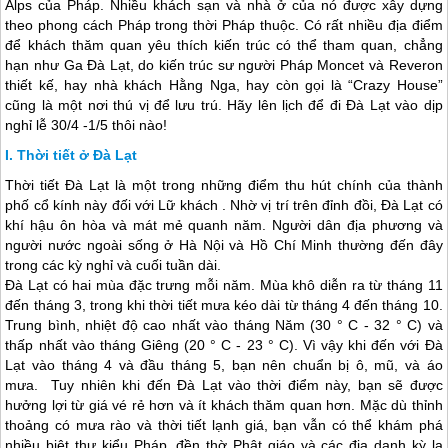
Alps của Pháp. Nhiều khách sạn và nhà ở của nó được xây dựng
theo phong cách Pháp trong thời Pháp thuộc. Có rất nhiều địa điểm
để khách thăm quan yêu thích kiến trúc có thể tham quan, chẳng
hạn như Ga Đà Lạt, do kiến trúc sư người Pháp Moncet và Reveron
thiết kế, hay nhà khách Hằng Nga, hay còn gọi là “Crazy House”
cũng là một nơi thú vị để lưu trú. Hãy lên lịch để đi Đà Lạt vào dịp
nghỉ lễ 30/4 -1/5 thôi nào!
Thời tiết ở Đà Lạt
Thời tiết
Đà Lạt
là một trong những điểm thu hút chính của thành
phố cổ kính này đối với Lữ khách . Nhờ vị trí trên đỉnh đồi,
Đà Lạt
có
khí hậu ôn hòa và mát mẻ quanh năm. Người dân địa phương và
người nước ngoài sống ở Hà Nội và Hồ Chí Minh thường đến đây
trong các kỳ nghỉ và cuối tuần dài.
Đà Lạt
có hai mùa đặc trưng mỗi năm. Mùa khô diễn ra từ tháng 11
đến tháng 3, trong khi thời tiết mưa kéo dài từ tháng 4 đến tháng 10.
Trung bình, nhiệt độ cao nhất vào tháng Năm (30 ° C - 32 ° C) và
thấp nhất vào tháng Giêng (20 ° C - 23 ° C). Vì vậy khi đến với
Đà
Lạt
vào tháng 4 và đầu tháng 5, bạn nên chuẩn bị ô, mũ, và áo
mưa. Tuy nhiên khi đến
Đà Lạt
vào thời điểm này, bạn sẽ được
hưởng lợi từ giá vé rẻ hơn và ít khách thăm quan hơn. Mặc dù thỉnh
thoảng có mưa rào và thời tiết lạnh giá, bạn vẫn có thể khám phá
nhiều biệt thự kiểu Pháp, đền thờ Phật giáo và các địa danh kỳ lạ