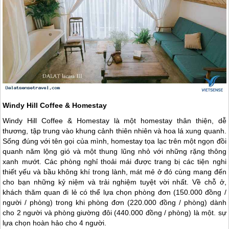
Windy Hill Coffee & Homestay
Windy Hill Coffee & Homestay là một homestay thân thiện, dễ
thương, tập trung vào khung cảnh thiên nhiên và hoa lá xung quanh.
Sống đúng với tên gọi của mình, homestay tọa lạc trên một ngọn đồi
quanh năm lộng gió và một thung lũng nhỏ với những rặng thông
xanh mướt. Các phòng nghỉ thoải mái được trang bị các tiện nghi
thiết yếu và bầu không khí trong lành, mát mẻ ở đó cùng mang đến
cho bạn những kỷ niệm và trải nghiệm tuyệt vời nhất. Về chỗ ở,
khách thăm quan đi lẻ có thể lựa chọn phòng đơn (150.000 đồng /
người / phòng) trong khi phòng đơn (220.000 đồng / phòng) dành
cho 2 người và phòng giường đôi (440.000 đồng / phòng) là một. sự
lựa chọn hoàn hảo cho 4 người.