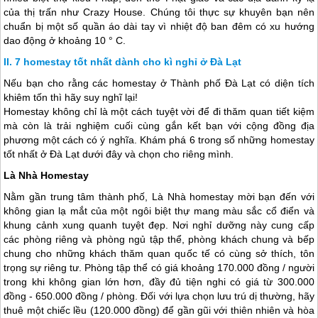
của thị trấn như Crazy House. Chúng tôi thực sự khuyên bạn nên
chuẩn bị một số quần áo dài tay vì nhiệt độ ban đêm có xu hướng
dao động ở khoảng 10 ° C.
7 homestay tốt nhất dành cho kì nghỉ ở Đà Lạt
Nếu bạn cho rằng các homestay ở Thành phố
Đà Lạt
có diện tích
khiêm tốn thì hãy suy nghĩ lại!
Homestay không chỉ là một cách tuyệt vời để đi thăm quan tiết kiệm
mà còn là trải nghiệm cuối cùng gắn kết bạn với cộng đồng địa
phương một cách có ý nghĩa. Khám phá 6 trong số những homestay
tốt nhất ở
Đà Lạt
dưới đây và chọn cho riêng mình.
Là Nhà Homestay
Nằm gần trung tâm thành phố, Là Nhà homestay mời bạn đến với
không gian lạ mắt của một ngôi biệt thự mang màu sắc cổ điển và
khung cảnh xung quanh tuyệt đẹp. Nơi nghỉ dưỡng này cung cấp
các phòng riêng và phòng ngủ tập thể, phòng khách chung và bếp
chung cho những khách thăm quan quốc tế có cùng sở thích, tôn
trọng sự riêng tư. Phòng tập thể có giá khoảng 170.000 đồng / người
trong khi không gian lớn hơn, đầy đủ tiện nghi có giá từ 300.000
đồng - 650.000 đồng / phòng. Đối với lựa chọn lưu trú dị thường, hãy
thuê một chiếc lều (120.000 đồng) để gần gũi với thiên nhiên và hòa