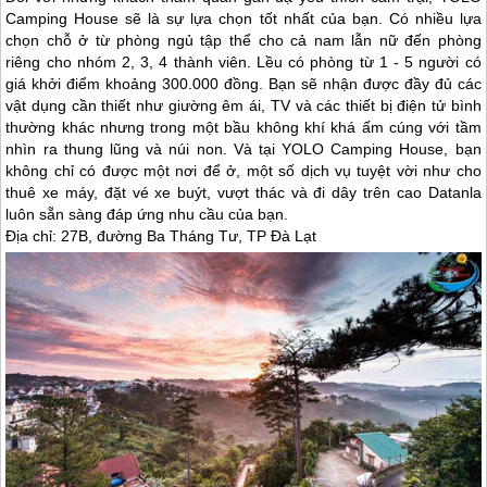
Camping House sẽ là sự lựa chọn tốt nhất của bạn. Có nhiều lựa
chọn chỗ ở từ phòng ngủ tập thể cho cả nam lẫn nữ đến phòng
riêng cho nhóm 2, 3, 4 thành viên. Lều có phòng từ 1 - 5 người có
giá khởi điểm khoảng 300.000 đồng. Bạn sẽ nhận được đầy đủ các
vật dụng cần thiết như giường êm ái, TV và các thiết bị điện tử bình
thường khác nhưng trong một bầu không khí khá ấm cúng với tầm
nhìn ra thung lũng và núi non. Và tại YOLO Camping House, bạn
không chỉ có được một nơi để ở, một số dịch vụ tuyệt vời như cho
thuê xe máy, đặt vé xe buýt, vượt thác và đi dây trên cao Datanla
luôn sẵn sàng đáp ứng nhu cầu của bạn.
Địa chỉ: 27B, đường Ba Tháng Tư, TP
Đà Lạt