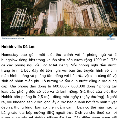
Hobbit villa Đà Lạt
Homestay bao gồm một biệt thự chính với 4 phòng ngủ và 2
bungalow riêng biệt trong khuôn viên sân vườn rộng 1200 m2. Tất
cả các phòng ngủ đều có toilet riêng. Mỗi phòng nghỉ đều được
trang bị nhà bếp đầy đủ tiện nghi với bàn ăn, truyền hình vệ tinh
màn hình phẳng và phòng tắm riêng với bồn rửa vệ sinh cùng đồ vệ
sinh cá nhân miễn phí. Lò nướng và ấm đun nước cũng được cung
cấp. Giá phòng dao động từ 600.000 - 800.000 đồng / phòng tùy
loại, các phòng đều có bếp và tủ lạnh riêng. Giá thuê của biệt thự
Hobbit bốn phòng là 2,5 triệu đồng một ngày (ngày thường). Ngoài
ra, với khoảng sân vườn lộng lẫy được bao quanh bởi tầm nhìn tuyệt
đẹp ra thung lũng, bạn có thể ngắm cảnh. Bạn có thể nấu nướng
bằng các loại bếp nướng BBQ ngoài trời. Dịch vụ cho thuê xe hơi
được cung cấp tại Hobbit Village
Đà Lạt
. Các điểm tham quan nổi