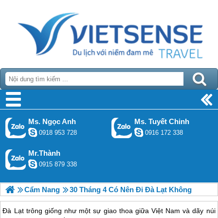
Ms. Ngọc Anh
Ms. Tuyết Chinh
0918 953 728
0916 172 338
Mr.Thành
0915 879 338
Cẩm Nang
30 Tháng 4 Có Nên Đi Đà Lạt Không
Đà Lạt trông giống như một sự giao thoa giữa Việt Nam và dãy núi