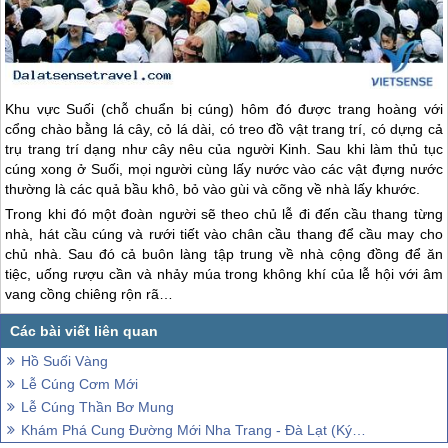
Khu vực Suối (chỗ chuẩn bị cúng) hôm đó được trang hoàng với
cổng chào bằng lá cây, cỏ lá dài, có treo đồ vật trang trí, có dựng cả
trụ trang trí dạng như cây nêu của người Kinh. Sau khi làm thủ tục
cúng xong ở Suối, mọi người cùng lấy nước vào các vật đựng nước
thường là các quả bầu khô, bỏ vào gùi và cõng về nhà lấy khước.
Trong khi đó một đoàn người sẽ theo chủ lễ đi đến cầu thang từng
nhà, hát cầu cúng và rưới tiết vào chân cầu thang để cầu may cho
chủ nhà. Sau đó cả buôn làng tập trung về nhà cộng đồng để ăn
tiệc, uống rượu cần và nhảy múa trong không khí của lễ hội với âm
vang cồng chiêng rộn rã…
Hồ Suối Vàng
Lễ Cúng Cơm Mới
Lễ Cúng Thần Bơ Mung
Khám Phá Cung Đường Mới Nha Trang - Đà Lạt (Ký Sự)