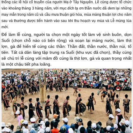
thống các lễ hội cổ truyền của người Mạ ở Tây Nguyên. Lễ cúng được tổ chức
vào khoảng tháng 3 hàng năm, với mục đích tạ ơn thần nước đã đem lại những
may mắn trong năm cũ và cầu mưa thuận gió hòa, mùa màng thuận lợi cho năm
sau và thường được tiến hành vào sau khi thu hoạch vụ mùa và Lễ mùng lúa
mới.
Để làm lễ cúng, người ta chọn một ngày tốt làm vệ sinh buôn, dọn
Suối (chọn chỗ nào có bến rộng) và soạn lại máng nước, làm thịt
lợn, gà để hiến tế cúng các thần: Thần đất, thần nước, thần núi, tổ
tiên. Tất cả dân làng tập trung ra Suối (khu vực đã chọn), thầy cúng
sẽ chủ trì lễ cúng với mâm đồ cúng là thịt lợn, gà và quan trọng nhất
là một chậu tiết pha loãng.