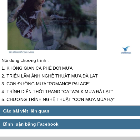
Nội dung chương trình :
1. KHÔNG GIAN CÀ PHÊ ĐỢI MƯA
2. TRIỂN LÃM ẢNH NGHỆ THUẬT MƯA
ĐÀ LẠT
3. CON ĐƯỜNG MƯA “ROMANCE PALACE”
4. TRÌNH DIỄN THỜI TRANG “CATWALK MƯA
ĐÀ LẠT
”
5. CHƯƠNG TRÌNH NGHỆ THUẬT “CƠN MƯA MÙA HẠ”