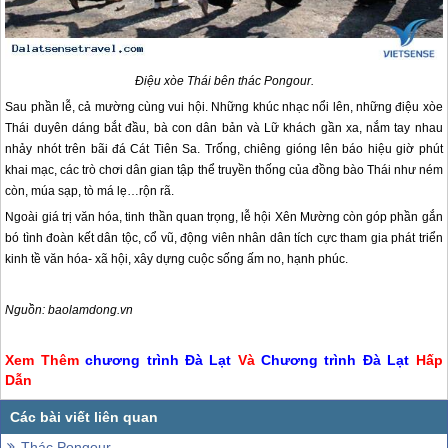
Điệu xòe Thái bên thác Pongour.
Sau phần lễ, cả mường cùng vui hội. Những khúc nhạc nổi lên, những điệu xòe
Thái duyên dáng bắt đầu, bà con dân bản và Lữ khách gần xa, nắm tay nhau
nhảy nhót trên bãi đá Cát Tiên Sa. Trống, chiêng gióng lên báo hiệu giờ phút
khai mạc, các trò chơi dân gian tập thể truyền thống của đồng bào Thái như ném
còn, múa sạp, tò má lẹ…rộn rã.
Ngoài giá trị văn hóa, tinh thần quan trọng, lễ hội Xên Mường còn góp phần gắn
bó tình đoàn kết dân tộc, cổ vũ, động viên nhân dân tích cực tham gia phát triển
kinh tề văn hóa- xã hội, xây dựng cuộc sống ấm no, hạnh phúc.
Nguồn: baolamdong.vn
Xem Thêm
chương trình
Đà Lạt
Và
Chương trình
Đà Lạt
Hấp
Dẫn
Thác Pongour