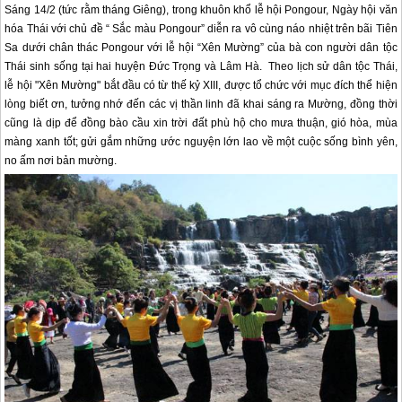
Sáng 14/2 (tức rằm tháng Giêng), trong khuôn khổ lễ hội Pongour, Ngày hội văn
hóa Thái với chủ đề “ Sắc màu Pongour” diễn ra vô cùng náo nhiệt trên bãi Tiên
Sa dưới chân thác Pongour với lễ hội “Xên Mường” của bà con người dân tộc
Thái sinh sống tại hai huyện Đức Trọng và Lâm Hà. Theo lịch sử dân tộc Thái,
lễ hội "Xên Mường" bắt đầu có từ thế kỷ XIII, được tổ chức với mục đích thể hiện
lòng biết ơn, tưởng nhớ đến các vị thần linh đã khai sáng ra Mường, đồng thời
cũng là dịp để đồng bào cầu xin trời đất phù hộ cho mưa thuận, gió hòa, mùa
màng xanh tốt; gửi gắm những ước nguyện lớn lao về một cuộc sống bình yên,
no ấm nơi bản mường.