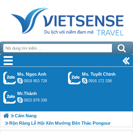
Ms. Ngọc Anh
Ms. Tuyết Chinh
0918 953 728
0916 172 338
Mr.Thành
0915 879 338
Cẩm Nang
Rộn Ràng Lễ Hội Xên Mường Bên Thác Pongour