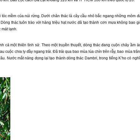
18 km. Bảo Lộc cách
Đà Lạt
khoảng 120 km và TP HCM 180 km theo quốc lộ 20.
i tóc mềm của núi rừng. Dưới chân thác là cây cầu nhỏ bắc ngang những mỏm đ
 Dòng thác tuôn trào với hàng triệu hạt nước đã tạo thành cơn mưa không bao g
c mát lạnh.
h cả một thiên tình sử. Theo một truyền thuyết, dòng thác đang cuộn chảy ầm à
au cuộc chia ly đầy ngang trái. Đã trải qua bao mùa lúa chín trên rẫy, bao mùa tră
 đâu. Nước mắt nàng đọng lại tạo thành dòng thác Dambri, trong tiếng K’ho có ngh