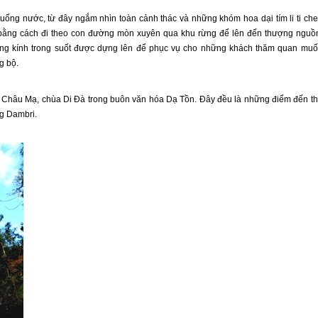
 uống nước, từ đây ngắm nhìn toàn cảnh thác và những khóm hoa dại tím li ti ch
á bằng cách đi theo con đường mòn xuyên qua khu rừng để lên đến thượng nguồ
ằng kính trong suốt được dựng lên để phục vụ cho những khách thăm quan mu
g bộ.
c Châu Mạ, chùa Di Đà trong buôn văn hóa Dạ Tồn. Đây đều là những điểm đến t
ng Dambri.