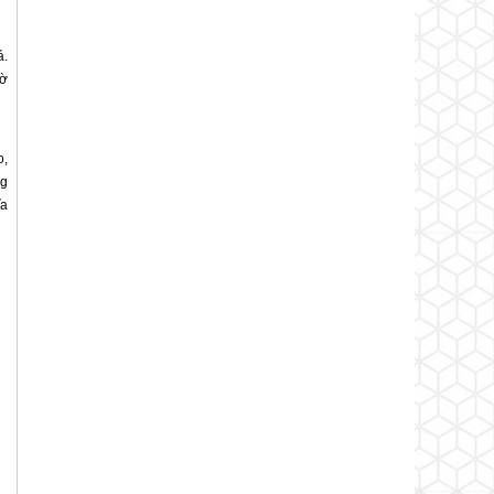
á.
iờ
o,
ng
ĩa