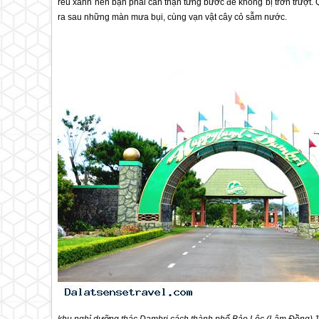
rêu xanh nên bạn phải cẩn thận từng bước để không bị trơn trượt. 
ra sau những màn mưa bụi, cùng vạn vật cây cỏ sẫm nước.