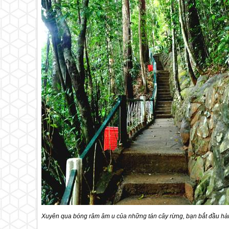
Xuyên qua bóng râm âm u của những tán cây rừng, bạn bắt đầu hà