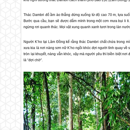
khu nghỉ dưỡng thác Dambri cách thành phố Bảo Lộc (Lâm Đồng) 
Thác Dambri đổ ầm ào thẳng đứng xuống từ độ cao 70 m, tựa suố
Bước qua cầu, bạn sẽ được đắm mình trong một cơn mưa bụi li ti.
ngừng rơi quanh thác. Mọi vật xung quanh xanh tươi trong làn nướ
Người K’ho tại Lâm Đồng kể rằng thác Dambri chất chứa trong mìn
xưa kia là nơi nàng sơn nữ K’ho ngồi khóc đợi người tình quay về s
tròn lại khuyết, nàng vẫn khóc, vậy mà người yêu thì biền biệt nơi
là “đợi chờ”.