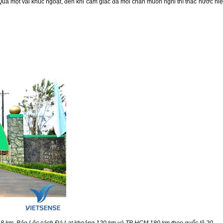
Qua một vài khúc ngoặt, đến khi cảm giác đã mỏi chân muốn nghỉ thì thác nước hi