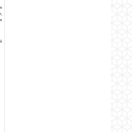
en
n,
ốn
hú