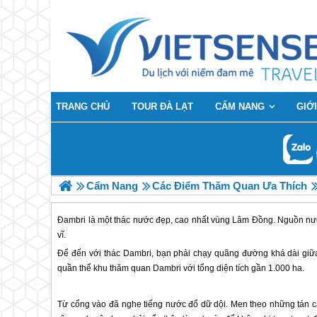
TRANG CHỦ
TOUR ĐÀ LẠT
CẨM NANG
GIỚI
Cẩm Nang
Các Điểm Thăm Quan Ưa Thích
Đambri là một thác nước đẹp, cao nhất vùng Lâm Đồng. Nguồn nướ
vĩ.
Để đến với thác Dambri, bạn phải chạy quãng đường khá dài giữa
quần thể khu thăm quan Dambri với tổng diện tích gần 1.000 ha.
Từ cổng vào đã nghe tiếng nước đổ dữ dội. Men theo những tán c