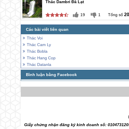
Thác Dambri Đà Lạt
2
19
1
Thác Voi
Thác Cam Ly
Thác Bobla
Thác Hang Cọp
Thác Datanla
Giấy chứng nhận đăng ký kinh doanh số: 0104731205