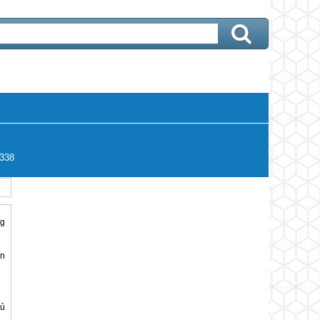
338
ng
ên
hủ