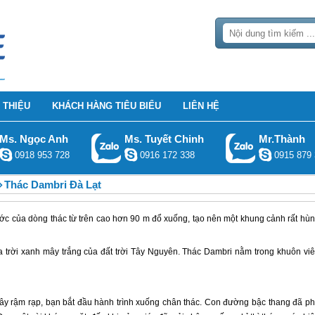
 THIỆU
KHÁCH HÀNG TIÊU BIỂU
LIÊN HỆ
Ms. Ngọc Anh
Ms. Tuyết Chinh
Mr.Thành
0918 953 728
0916 172 338
0915 879 
Thác Dambri Đà Lạt
c của dòng thác từ trên cao hơn 90 m đổ xuống, tạo nên một khung cảnh rất hù
 trời xanh mây trắng của đất trời Tây Nguyên. Thác Dambri nằm trong khuôn vi
ây rậm rạp, bạn bắt đầu hành trình xuống chân thác. Con đường bậc thang đã p