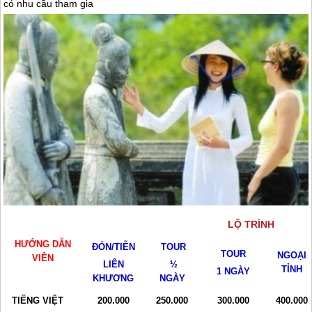
có nhu cầu tham gia
LỘ TRÌNH
HƯỚNG DẪN
ĐÓN/TIỄN
TOUR
TOUR
NGOẠI
VIÊN
LIÊN
½
TỈNH
1 NGÀY
KHƯƠNG
NGÀY
TIẾNG VIỆT
200.000
250.000
300.000
400.000