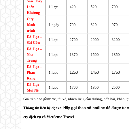
Sân bay
Liên
1 lượt
420
520
700
Khương
City
hành
1 ngày
700
820
970
trình
Đà Lạt
–
1 lượt
2700
2900
3200
Sài Gòn
Đà Lạt
–
Nha
1 lượt
1370
1500
1850
Trang
Đà Lạt
–
Phan
1 lượt
1250
1450
1750
Rang
Đà Lạt
–
1 lượt
1700
1850
2500
Mui Né
Giá trên bao gồm: xe, tài xế, nhiên liệu, cầu đường, bến bãi, khăn l
Thông tin liên hệ đặt xe:
Hãy gọi theo số hotline để được tư v
cty dịch vụ và VietSense Travel