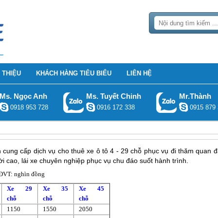
 THIỆU
KHÁCH HÀNG TIÊU BIỂU
LIÊN HỆ
Ms. Ngọc Anh
Ms. Tuyết Chinh
Mr.Thành
0918 953 728
0916 172 338
0915 879 
 cung cấp dịch vụ cho thuê xe ô tô 4 - 29 chỗ phục vụ đi thăm quan đ
đời cao, lái xe chuyên nghiệp phục vụ chu đáo suốt hành trình.
ĐVT: nghìn đồng
Xe 29
Xe 35
Xe 45
chỗ
chỗ
chỗ
1150
1550
2050