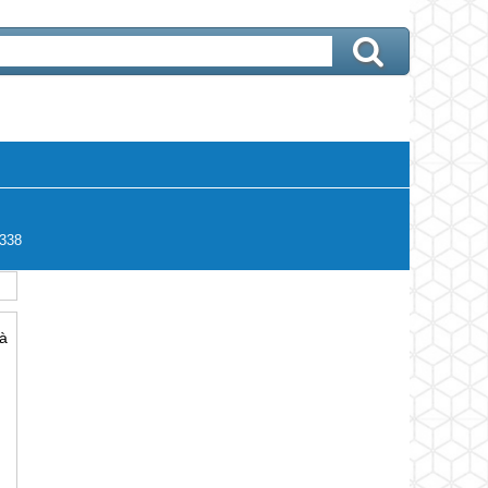
338
à