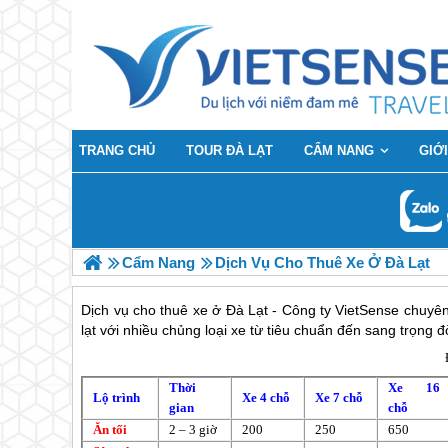
TRANG CHỦ
TOUR ĐÀ LẠT
CẨM NANG
GIỚI
Cẩm Nang
Dịch Vụ Cho Thuê Xe Ở Đà Lạt
Dịch vụ cho thuê xe ở Đà Lạt - Công ty VietSense chuyên
lạt với nhiều chủng loại xe từ tiêu chuẩn đến sang trọng 
Thời
Xe 16
Lộ trình
Xe 4 chỗ
Xe 7 chỗ
gian
chỗ
Ăn tối
2 – 3 giờ
200
250
650