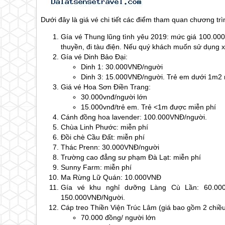
Dưới đây là giá vé chi tiết các điểm tham quan chương tr
Gía vé Thung lũng tình yêu 2019: mức giá 100.000
thuyền, đi tàu điện. Nếu quý khách muốn sử dụng 
Gía vé Dinh Bảo Đại:
Dinh 1: 30.000VNĐ/người
Dinh 3: 15.000VNĐ/người. Trẻ em dưới 1m2 
Giá vé Hoa Sơn Điền Trang:
30.000vnđ/người lớn
15.000vnđ/trẻ em. Trẻ <1m được miễn phí
Cánh đồng hoa lavender: 100.000VNĐ/người.
Chùa Linh Phước: miễn phí
Đồi chè Cầu Đất: miễn phí
Thác Prenn: 30.000VNĐ/người
Trường cao đẳng sư phạm
Đà Lạt
: miễn phí
Sunny Farm: miễn phí
Ma Rừng Lữ Quán: 10.000VNĐ
Gía vé khu nghỉ dưỡng Làng Cù Lần: 60.00
150.000VNĐ/Người.
Cáp treo Thiền Viện Trúc Lâm (giá bao gồm 2 chiều
70.000 đồng/ người lớn