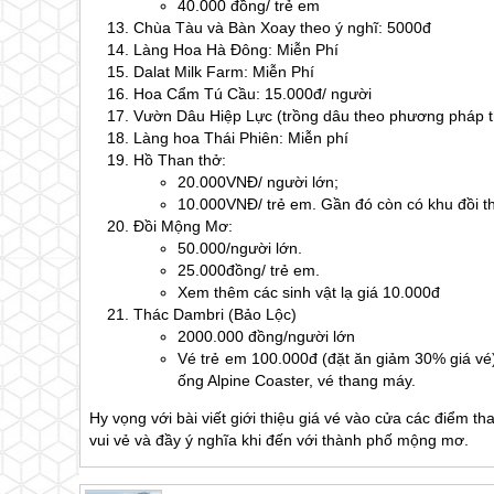
40.000 đồng/ trẻ em
Chùa Tàu và Bàn Xoay theo ý nghĩ: 5000đ
Làng Hoa Hà Đông: Miễn Phí
Dalat Milk Farm: Miễn Phí
Hoa Cẩm Tú Cầu: 15.000đ/ người
Vườn Dâu Hiệp Lực (trồng dâu theo phương pháp th
Làng hoa Thái Phiên: Miễn phí
Hồ Than thở:
20.000VNĐ/ người lớn;
10.000VNĐ/ trẻ em. Gần đó còn có khu đồi th
Đồi Mộng Mơ:
50.000/người lớn.
25.000đồng/ trẻ em.
Xem thêm các sinh vật lạ giá 10.000đ
Thác Dambri (Bảo Lộc)
2000.000 đồng/người lớn
Vé trẻ em 100.000đ (đặt ăn giảm 30% giá vé
ống Alpine Coaster, vé thang máy.
Hy vọng với bài viết giới thiệu giá vé vào cửa các điểm 
vui vẻ và đầy ý nghĩa khi đến với thành phố mộng mơ.