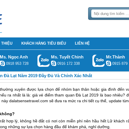
 THIỆU
KHÁCH HÀNG TIÊU BIỂU
LIÊN HỆ
Ms. Ngọc Anh
Ms. Tuyết Chinh
Mr.Thành
0918 953 728
0916 172 338
0915 879 
n Đà Lạt Năm 2019 Đầy Đủ Và Chính Xác Nhất
 thường xuyên được lựa chọn để nhóm bạn thân hoặc gia đình đến vu
ếu ra nhất là là: giá vé điểm tham quan Đà Lạt 2019 là bao nhiêu? đ
t này dalatsensetravel.com sẽ đưa ra mức ra chi tiết cụ thể, update từ
 không?
rất hợp lý, không hề đắt có nơi còn miễn phí nên hầu hết Lữ khách rấ
 trong những sự lựa chọn hàng đầu để khám phá, nghỉ dưỡng.