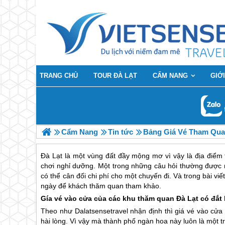
TRANG CHỦ
TOUR ĐÀ LẠT
CẨM NANG
GIỚI
Cẩm Nang
Tin tức
Bảng Giá Vé Tham Qua
Đà Lạt là một vùng đất đầy mộng mơ vì vậy là địa điểm
chơi nghỉ dưỡng. Một trong những câu hỏi thường được n
có thể cân đối chi phí cho một chuyến đi. Và trong bài viế
ngày để khách thăm quan tham khảo.
Gía vé vào cửa của các khu thăm quan
Đà Lạt
có đắt
Theo như Dalatsensetravel nhận định thì giá vé vào cửa 
hài lòng. Vì vậy mà thành phố ngàn hoa này luôn là một