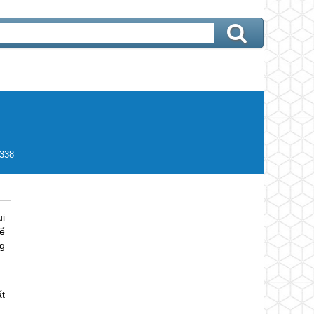
338
i
ể
ng
t