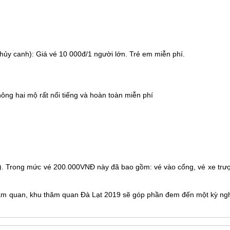
ủy canh): Giá vé 10 000đ/1 người lớn. Trẻ em miễn phí.
ông hai mộ rất nổi tiếng và hoàn toàn miễn phí
). Trong mức vé 200.000VNĐ này đã bao gồm: vé vào cổng, vé xe trượ
tham quan, khu thăm quan
Đà Lạt
2019 sẽ góp phần đem đến một kỳ ngh