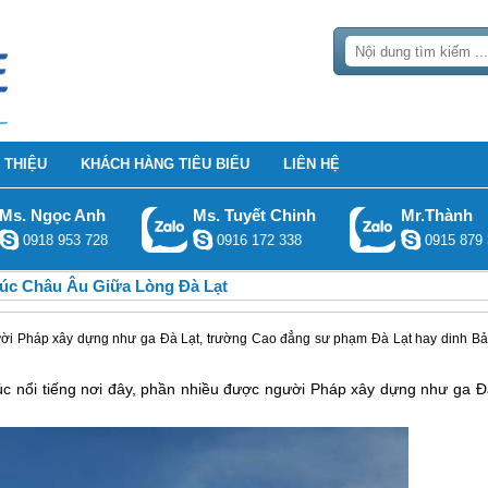
 THIỆU
KHÁCH HÀNG TIÊU BIỂU
LIÊN HỆ
Ms. Ngọc Anh
Ms. Tuyết Chinh
Mr.Thành
0918 953 728
0916 172 338
0915 879 
rúc Châu Âu Giữa Lòng Đà Lạt
gười Pháp xây dựng như ga Đà Lạt, trường Cao đẳng sư phạm Đà Lạt hay dinh B
úc nổi tiếng nơi đây, phần nhiều được người Pháp xây dựng như ga
Đ