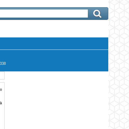
338
ảo
à