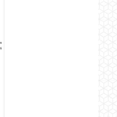
ẫn
ến