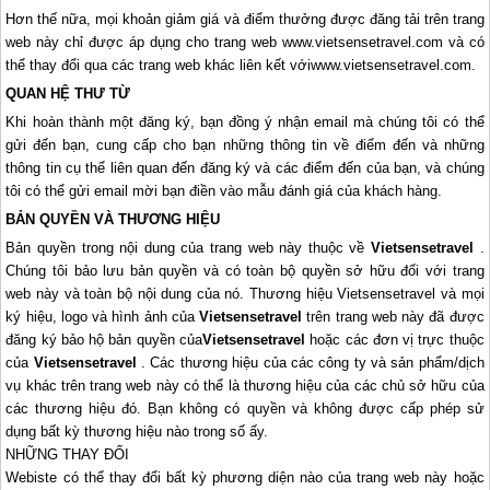
Hơn thế nữa, mọi khoản giảm giá và điểm thưởng được đăng tải trên trang
web này chỉ được áp dụng cho trang web www.vietsensetravel.com và có
thể thay đổi qua các trang web khác liên kết vớiwww.vietsensetravel.com.
QUAN HỆ THƯ TỪ
Khi hoàn thành một đăng ký, bạn đồng ý nhận email mà chúng tôi có thể
gửi đến bạn, cung cấp cho bạn những thông tin về điểm đến và những
thông tin cụ thể liên quan đến đăng ký và các điểm đến của bạn, và chúng
tôi có thể gửi email mời bạn điền vào mẫu đánh giá của khách hàng.
BẢN QUYỀN VÀ THƯƠNG HIỆU
Bản quyền trong nội dung của trang web này thuộc về
Vietsensetravel
.
Chúng tôi bảo lưu bản quyền và có toàn bộ quyền sở hữu đối với trang
web này và toàn bộ nội dung của nó. Thương hiệu Vietsensetravel và mọi
ký hiệu, logo và hình ảnh của
Vietsensetravel
trên trang web này đã được
đăng ký bảo hộ bản quyền của
Vietsensetravel
hoặc các đơn vị trực thuộc
của
Vietsensetravel
. Các thương hiệu của các công ty và sản phẩm/dịch
vụ khác trên trang web này có thể là thương hiệu của các chủ sở hữu của
các thương hiệu đó. Bạn không có quyền và không được cấp phép sử
dụng bất kỳ thương hiệu nào trong số ấy.
NHỮNG THAY ĐỔI
Webiste có thể thay đổi bất kỳ phương diện nào của trang web này hoặc