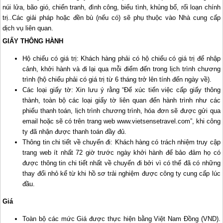
núi lửa, bão gió, chiến tranh, đình công, biểu tình, khủng bố, rối loạn chính
trị..Các giải pháp hoặc đền bù (nếu có) sẽ phụ thuộc vào Nhà cung cấp
dịch vụ liên quan.
GIẤY THÔNG HÀNH
Hộ chiếu có giá trị: Khách hàng phải có hộ chiếu có giá trị để nhập
cảnh, khởi hành và đi lại qua mỗi điểm đến trong lịch trình chương
trình (hộ chiếu phải có giá trị từ 6 tháng trở lên tính đến ngày về).
Các loại giấy tờ: Xin lưu ý rằng “Để xúc tiến việc cấp giấy thông
thành, toàn bộ các loại giấy tờ liên quan đến hành trình như các
phiếu thanh toán, lịch trình chương trình, hóa đơn sẽ được gửi qua
email hoặc sẽ có trên trang web www.vietsensetravel.com”, khi công
ty đã nhận được thanh toán đầy đủ.
Thông tin chi tiết về chuyến đi: Khách hàng có trách nhiệm truy cập
trang web ít nhất 72 giờ trước ngày khởi hành để bảo đảm họ có
được thông tin chi tiết nhất về chuyến đi bởi vì có thể đã có những
thay đổi nhỏ kể từ khi hồ sơ trải nghiệm được công ty cung cấp lúc
đầu.
Giá
Toàn bộ các mức Giá được thực hiện bằng Việt Nam Đồng (VND).