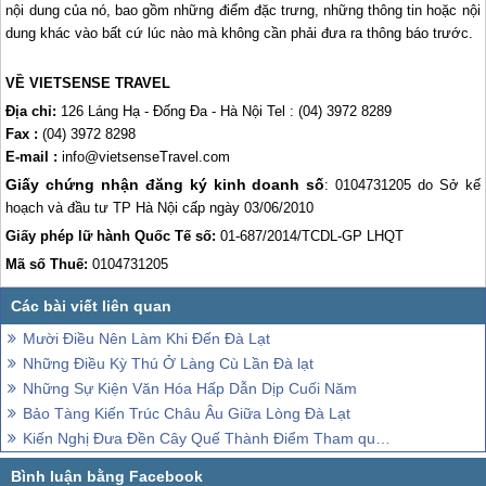
nội dung của nó, bao gồm những điểm đặc trưng, những thông tin hoặc nội
dung khác vào bất cứ lúc nào mà không cần phải đưa ra thông báo trước.
VỀ VIETSENSE TRAVEL
Địa chỉ:
126 Láng Hạ - Đống Đa - Hà Nội Tel : (04) 3972 8289
Fax :
(04) 3972 8298
E-mail :
info@vietsenseTravel.com
Giấy chứng nhận đăng ký kinh doanh số
: 0104731205 do Sở kế
hoạch và đầu tư TP Hà Nội cấp ngày 03/06/2010
Giấy phép lữ hành Quốc Tế số:
01-687/2014/TCDL-GP LHQT
Mã số Thuế:
0104731205
Mười Điều Nên Làm Khi Đến Đà Lạt
Những Điều Kỳ Thú Ở Làng Cù Lần Đà lạt
Những Sự Kiện Văn Hóa Hấp Dẫn Dịp Cuối Năm
Bảo Tàng Kiến Trúc Châu Âu Giữa Lòng Đà Lạt
Kiến Nghị Đưa Đền Cây Quế Thành Điểm Tham quan Văn Hóa Tâm Linh