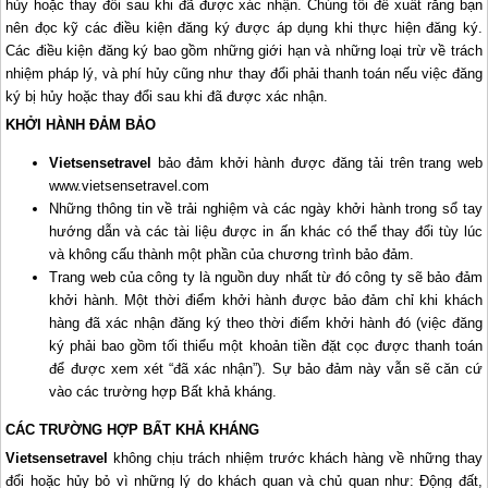
hủy hoặc thay đổi sau khi đã được xác nhận. Chúng tôi đề xuất rằng bạn
nên đọc kỹ các điều kiện đăng ký được áp dụng khi thực hiện đăng ký.
Các điều kiện đăng ký bao gồm những giới hạn và những loại trừ về trách
nhiệm pháp lý, và phí hủy cũng như thay đổi phải thanh toán nếu việc đăng
ký bị hủy hoặc thay đổi sau khi đã được xác nhận.
KHỞI HÀNH ĐẢM BẢO
Vietsensetravel
bảo đảm khởi hành được đăng tải trên trang web
www.vietsensetravel.com
Những thông tin về trải nghiệm và các ngày khởi hành trong sổ tay
hướng dẫn và các tài liệu được in ấn khác có thể thay đổi tùy lúc
và không cấu thành một phần của chương trình bảo đảm.
Trang web của công ty là nguồn duy nhất từ đó công ty sẽ bảo đảm
khởi hành. Một thời điểm khởi hành được bảo đảm chỉ khi khách
hàng đã xác nhận đăng ký theo thời điểm khởi hành đó (việc đăng
ký phải bao gồm tối thiểu một khoản tiền đặt cọc được thanh toán
để được xem xét “đã xác nhận”). Sự bảo đảm này vẫn sẽ căn cứ
vào các trường hợp Bất khả kháng.
CÁC TRƯỜNG HỢP BẤT KHẢ KHÁNG
Vietsensetravel
không chịu trách nhiệm trước khách hàng về những thay
đổi hoặc hủy bỏ vì những lý do khách quan và chủ quan như: Động đất,