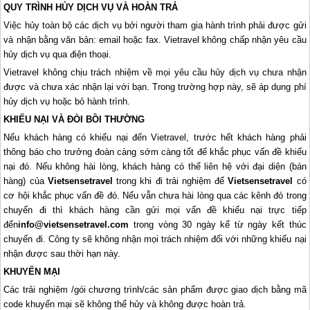
QUY TRÌNH HỦY DỊCH VỤ VÀ HOÀN TRẢ
Việc hủy toàn bộ các dịch vụ bởi người tham gia hành trình phải được gửi
và nhận bằng văn bản: email hoặc fax. Vietravel không chấp nhận yêu cầu
hủy dịch vụ qua điện thoại.
Vietravel không chịu trách nhiệm về mọi yêu cầu hủy dịch vụ chưa nhận
được và chưa xác nhận lại với bạn. Trong trường hợp này, sẽ áp dụng phí
hủy dịch vụ hoặc bỏ hành trình.
KHIẾU NẠI VÀ ĐÒI BỒI THƯỜNG
Nếu khách hàng có khiếu nại đến Vietravel, trước hết khách hàng phải
thông báo cho trưởng đoàn càng sớm càng tốt để khắc phục vấn đề khiếu
nại đó. Nếu không hài lòng, khách hàng có thể liên hệ với đại diện (bán
hàng) của
Vietsensetravel
trong khi đi trải nghiệm để
Vietsensetravel
có
cơ hội khắc phục vấn đề đó. Nếu vẫn chưa hài lòng qua các kênh đó trong
chuyến đi thì khách hàng cần gửi mọi vấn đề khiếu nại trực tiếp
đến
info@vietsensetravel.com
trong vòng 30 ngày kể từ ngày kết thúc
chuyến đi. Công ty sẽ không nhận mọi trách nhiệm đối với những khiếu nại
nhận được sau thời hạn này.
KHUYẾN MẠI
Các trải nghiệm /gói chương trình/các sản phẩm được giao dịch bằng mã
code khuyến mại sẽ không thể hủy và không được hoàn trả.