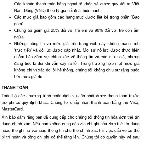
Các khoản thanh toán bằng ngoại tệ khác sẽ được quy đổi ra Việt
Nam Đồng (VND) theo tỷ giá hối đoái hiện hành.
Các mức giá bao gồm các hạng mục được liệt kê trong phần “Bao
gồm”
Chúng tôi giảm giá 25% đối với trẻ em và 90% đối với trẻ còn ẵm
ngửa
Những thông tin và mức giá trên trang web này không mang tính
‘trực tiếp’ và đôi lúc được cập nhật. Mọi sự nỗ lực được thực hiện
nhằm bảo đảm sự chính xác về thông tin và các mức giá, nhưng
đáng tiếc là đôi khi vẫn xảy ra lỗi. Trong trường hợp một mức giá
không chính xác do lỗi hệ thống, chúng tôi không chịu sự ràng buộc
bởi mức giá đó.
THANH TOÁN
Toàn bộ các chương trình hoặc dịch vụ cần phải được thanh toán trước
trừ phi có quy định khác. Chúng tôi chấp nhận thanh toán bằng thẻ Visa,
MasterCard.
Xin bảo đảm rằng bạn đã cung cấp cho chúng tôi thông tin hóa đơn thẻ tín
dụng chính xác. Nếu bạn không cung cấp địa chỉ ghi hóa đơn thẻ tín dụng
hoặc thẻ ghi nợ và/hoặc thông tin chủ thẻ chính xác thì việc cấp vé có thể
bị trì hoãn và tổng chi phí có thể tăng lên. Chúng tôi có quyền hủy vé sau