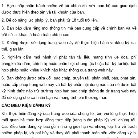
1. Bạn chấp nhận trách nhiệm về tài chính đối với toàn bộ các giao dịch
được thực hiện theo tên và tài khoản của bạn.
2. Để có năng lực pháp lý, bạn phải từ 18 tuổi trở lên.
3. Bạn bảo đảm rằng mọi thông tin mà bạn cung cấp về chính bạn và về
bất cứ ai khác là hoàn toàn chính xác.
4. Không được sử dụng trang web này để thực hiện hành vi đăng ký sai
trái, gian lận.
5. Nghiêm cấm mọi hành vi phát tán tài liệu mang tính đe dọa, phỉ
báng,khiêu dâm, chính trị hoặc phân biệt chủng tộc hoặc bất kỳ tài liệu bất
hợp pháp hoặc khiêu khích nào khác thông qua trang web này.
6. Bạn không được sửa đổi, sao chép, truyền tải, phân phối, bán, phát tán,
hoặc cấp phép trang web này và bất kỳ phần nội dung nào của nó dưới bất
kỳ hình thức nào trừ trường hợp bạn sao chép thông tin từ trang web này
để sử dụng cho cá nhân bạn và mang tính phi thương mại.
CÁC ĐIỀU KIỆN ĐĂNG KÝ
Khi thực hiện đăng ký qua trang web của chúng tôi, xin vui lòng thực hiện
mối quan hệ theo hợp đồng trực tiếp (ràng buộc pháp lý) với chúng tôi.
Các điều kiện đăng ký bao gồm những giới hạn và những loại trừ về trách
nhiệm pháp lý, và phí hủy và thay đổi phải thanh toán nếu việc đăng ký bị